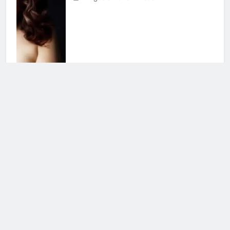
Grande Fratello, la notizia è
ufficiale: i due non stanno più
insieme
5 Agosto 2026 • 17:14