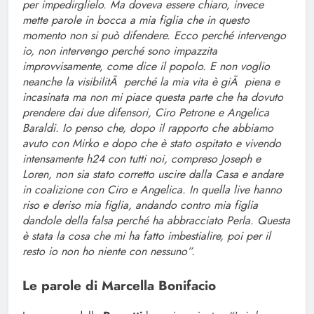
per impedirglielo. Ma doveva essere chiaro, invece
mette parole in bocca a mia figlia che in questo
momento non si può difendere. Ecco perché intervengo
io, non intervengo perché sono impazzita
improvvisamente, come dice il popolo. E non voglio
neanche la visibilitÃ perché la mia vita è giÃ piena e
incasinata ma non mi piace questa parte che ha dovuto
prendere dai due difensori, Ciro Petrone e Angelica
Baraldi. Io penso che, dopo il rapporto che abbiamo
avuto con Mirko e dopo che è stato ospitato e vivendo
intensamente h24 con tutti noi, compreso Joseph e
Loren, non sia stato corretto uscire dalla Casa e andare
in coalizione con Ciro e Angelica. In quella live hanno
riso e deriso mia figlia, andando contro mia figlia
dandole della falsa perché ha abbracciato Perla. Questa
è stata la cosa che mi ha fatto imbestialire, poi per il
resto io non ho niente con nessuno”.
Le parole di Marcella Bonifacio