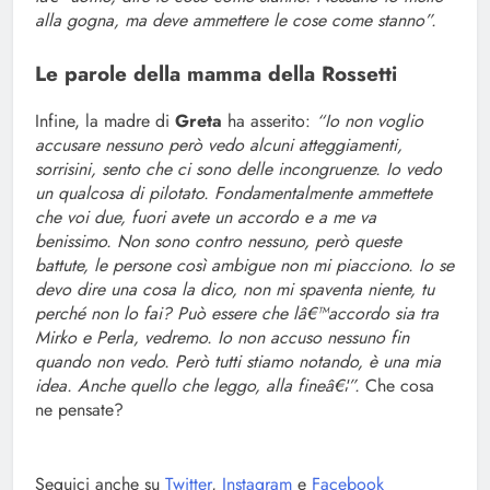
alla gogna, ma deve ammettere le cose come stanno”.
Le parole della mamma della Rossetti
Infine, la madre di
Greta
ha asserito:
“Io non voglio
accusare nessuno però vedo alcuni atteggiamenti,
sorrisini, sento che ci sono delle incongruenze. Io vedo
un qualcosa di pilotato. Fondamentalmente ammettete
che voi due, fuori avete un accordo e a me va
benissimo. Non sono contro nessuno, però queste
battute, le persone così ambigue non mi piacciono. Io se
devo dire una cosa la dico, non mi spaventa niente, tu
perché non lo fai? Può essere che lâ€™accordo sia tra
Mirko e Perla, vedremo. Io non accuso nessuno fin
quando non vedo. Però tutti stiamo notando, è una mia
idea. Anche quello che leggo, alla fineâ€¦”.
Che cosa
ne pensate?
Seguici anche su
Twitter
,
Instagram
e
Facebook