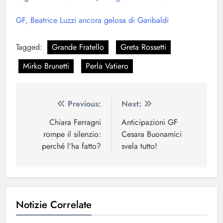
GF, Beatrice Luzzi ancora gelosa di Garibaldi
Tagged:
Grande Fratello
Greta Rossetti
Mirko Brunetti
Perla Vatiero
Navigazione
Previous:
Next:
articoli
Chiara Ferragni
Anticipazioni GF
rompe il silenzio:
Cesara Buonamici
perché l’ha fatto?
svela tutto!
Notizie Correlate