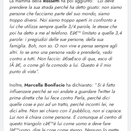
La mamma della
Rossetti
ha poi aggiunto:
“Lui deve
prendere la sua strada perché ha detto giusto: non siamo
persone che facciamo parte del suo mondo, siamo
troppo diversi. Noi siamo troppo aperti in confronto a
lui che utilizza sempre quelle 3/4 parole, le stesse che
poi ha detto a me al telefono. Eâ€™ limitato a quelle 3,4
parole: i pregiudizi delle sue persone, della sua
famiglia. Boh, non so. O non vive e pensa sempre agli
altri. Io se amo una persona vado a prenderla, vado
contro a tutti. Non faccio: â€œEsco di qua, esco di
lÃ â€, o come gli fa comodo a lui. Questo è il mio
punto di vista”.
Inoltre,
Marcella Bonifacio
ha dichiarato: “
Si è fatto
influenzare perché se voi andate a guardare Twitter la
prima diretta che lui fece contro Perla, perché dici
quelle cose e poi ad un tratto, perché incontri lei, ne
dici altre. Non sei chiaro con il pubblico, non si capisce.
Lui non è chiara come persona. E comunque al centro di
questo triangolo câ€™è lui come uomo e deve fare
lâ€™uomo, dire le cose come stanno. Nessuno lo mette