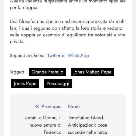
Questa vacanza rappresenta anche un momento speciale
per la coppia.
Una filosofia che continua ad essere apprezzata da molti
fan, i quali seguono con affetto la loro storia e vedono
nella coppia un esempio di equilibrio tra notorietà e vita
privata.
Seguici anche su
Twitter
e
WhatsApp
Tagged:
Grande Fratello
Jonas Matteo Pepe
Jonas Pepe
Personaggi
Navigazione
Previous:
Next:
articoli
Uomini e Donne, il
Temptation Island
nuovo amore di
Anticipazioni: cosa
Federico
succede nella terza