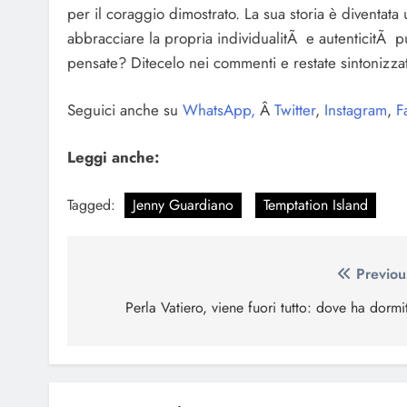
per il coraggio dimostrato. La sua storia è diventat
abbracciare la propria individualitÃ e autenticitÃ 
pensate? Ditecelo nei commenti e restate sintonizzat
Seguici anche su
WhatsApp,
Â
Twitter
,
Instagram
,
F
Leggi anche:
Tagged:
Jenny Guardiano
Temptation Island
Navigazione
Previou
articoli
Perla Vatiero, viene fuori tutto: dove ha dormi