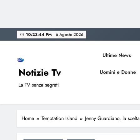
Skip
10:23:45 PM
6 Agosto 2026
to
content
Ultime News
Notizie Tv
Uomini e Donne
La TV senza segreti
Home
Temptation Island
Jenny Guardiano, la scelta 