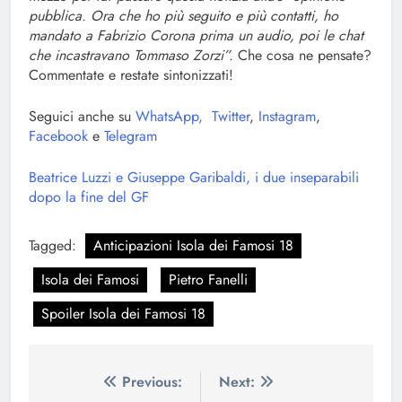
pubblica. Ora che ho più seguito e più contatti, ho
mandato a Fabrizio Corona prima un audio, poi le chat
che incastravano Tommaso Zorzi”.
Che cosa ne pensate?
Commentate e restate sintonizzati!
Seguici anche su
WhatsApp,
Twitter
,
Instagram
,
Facebook
e
Telegram
Beatrice Luzzi e Giuseppe Garibaldi, i due inseparabili
dopo la fine del GF
Tagged:
Anticipazioni Isola dei Famosi 18
Isola dei Famosi
Pietro Fanelli
Spoiler Isola dei Famosi 18
Navigazione
Previous:
Next: