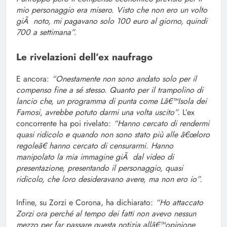
mio personaggio era misero. Visto che non ero un volto
giÃ noto, mi pagavano solo 100 euro al giorno, quindi
700 a settimana”.
Le rivelazioni dell’ex naufrago
E ancora:
“Onestamente non sono andato solo per il
compenso fine a sé stesso. Quanto per il trampolino di
lancio che, un programma di punta come Lâ€™Isola dei
Famosi, avrebbe potuto darmi una volta uscito”.
L’ex
concorrente ha poi rivelato:
“Hanno cercato di rendermi
quasi ridicolo e quando non sono stato più alle â€œloro
regoleâ€ hanno cercato di censurarmi. Hanno
manipolato la mia immagine giÃ dal video di
presentazione, presentando il personaggio, quasi
ridicolo, che loro desideravano avere, ma non ero io”.
Infine, su Zorzi e Corona, ha dichiarato:
“Ho attaccato
Zorzi ora perché al tempo dei fatti non avevo nessun
mezzo per far passare questa notizia allâ€™opinione