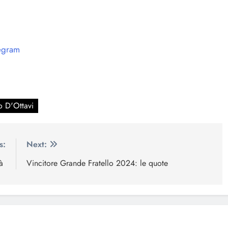
egram
o D'Ottavi
s:
Next:
rà
Vincitore Grande Fratello 2024: le quote