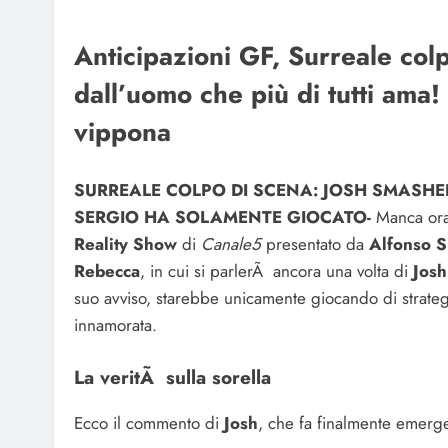
Anticipazioni GF, Surreale colp
dall’uomo che più di tutti ama! 
vippona
SURREALE COLPO DI SCENA: JOSH SMASHE
SERGIO HA SOLAMENTE GIOCATO-
Manca oram
Reality Show
di
Canale5
presentato da
Alfonso S
Rebecca
, in cui si parlerÃ ancora una volta di
Josh
suo avviso, starebbe unicamente giocando di strate
innamorata.
La veritÃ sulla sorella
Ecco il commento di
Josh
, che fa finalmente emerge