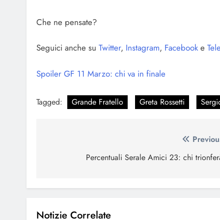
Che ne pensate?
Seguici anche su
Twitter
,
Instagram
,
Facebook
e
Tel
Spoiler GF 11 Marzo: chi va in finale
Tagged:
Grande Fratello
Greta Rossetti
Sergi
Navigazione
Previou
articoli
Percentuali Serale Amici 23: chi trionfe
Notizie Correlate