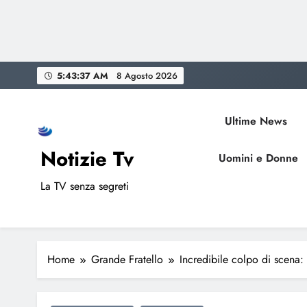
Skip
5:43:38 AM
8 Agosto 2026
to
content
Ultime News
Notizie Tv
Uomini e Donne
La TV senza segreti
Home
Grande Fratello
Incredibile colpo di scena: