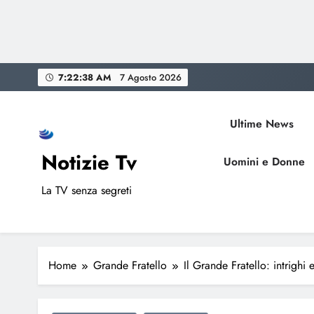
Skip
7:22:39 AM
7 Agosto 2026
to
content
Ultime News
Notizie Tv
Uomini e Donne
La TV senza segreti
Home
Grande Fratello
Il Grande Fratello: intrighi 