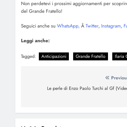
Non perdetevi i prossimi aggiornamenti per scoprire
del Grande Fratello!
Seguici anche su
WhatsApp,
Â
Twitter
,
Instagram
,
F
Leggi anche:
Tagged:
Anticipazioni
Grande Fratello
Ilaria
Navigazione
Previou
articoli
Le perle di Enzo Paolo Turchi al Gf (Vide