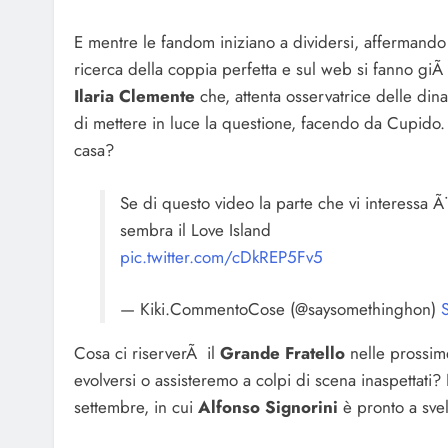
E mentre le fandom iniziano a dividersi, affermando 
ricerca della coppia perfetta e sul web si fanno g
Ilaria Clemente
che, attenta osservatrice delle dina
di mettere in luce la questione, facendo da Cupido. 
casa?
Se di questo video la parte che vi interessa Ã¨
sembra il Love Island
pic.twitter.com/cDkREP5Fv5
— Kiki.CommentoCose (@saysomethinghon)
Cosa ci riserverÃ il
Grande Fratello
nelle prossim
evolversi o assisteremo a colpi di scena inaspettati
settembre, in cui
Alfonso Signorini
è pronto a svela