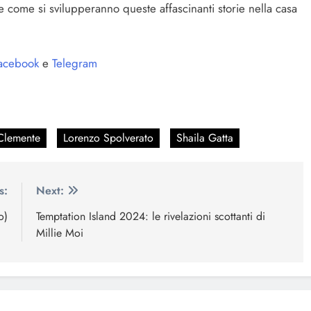
 come si svilupperanno queste affascinanti storie nella casa
acebook
e
Telegram
 Clemente
Lorenzo Spolverato
Shaila Gatta
s:
Next:
o)
Temptation Island 2024: le rivelazioni scottanti di
Millie Moi