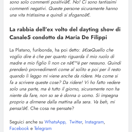
sono solo commenti positiviâ€. No! Ci sono tantissimi
commenti negativi. Queste persone sicuramente hanno
una vita tristissima e quindi si sfoganoâ€.
La rabbia dell’ex volto del dayting show di
Canale5 condotto da Maria De Filippi
La Platano, furibonda, ha poi detto:
â€œQuello che
voglio dire è che per quanto riguarda il mio ruolo di
madre e mio figlio lì non ce nâ€™è per nessuno. Quindi
prenderò provvedimenti come al solito e poi per il resto
quando li leggo mi viene anche da ridere. Ma come si
fa a scrivere queste cose? Da ridere! Vi ho fatto vedere
solo una parte, ma è tutto il giorno, sicuramente non ha
niente da fare, non so se è donna o uomo. Si impegna
proprio a dirmene dalla mattina alla sera. Va beh, mi
pensa!â€.
Che cosa ne pensate?
Seguici anche su
WhatsApp,
Twitter
,
Instagram
,
Facebook
e
Telegram