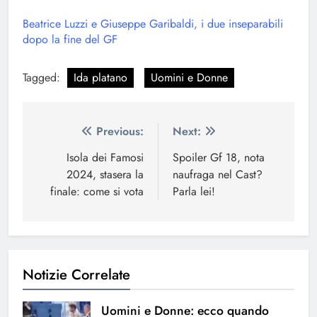
Beatrice Luzzi e Giuseppe Garibaldi, i due inseparabili
dopo la fine del GF
Tagged:
Ida platano
Uomini e Donne
Navigazione
Previous:
Next:
articoli
Isola dei Famosi
Spoiler Gf 18, nota
2024, stasera la
naufraga nel Cast?
finale: come si vota
Parla lei!
Notizie Correlate
Uomini e Donne: ecco quando