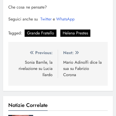
Che cosa ne pensate?
Seguici anche su
Twitter
e
WhatsApp
Tagged:
Grande Fratello
Helena Prestes
Navigazione
Previous:
Next:
articoli
Sonia Barrile, la
Mario Adinolfi dice la
rivelazione su Lucia
sua su Fabrizio
Ilardo
Corona
Notizie Correlate