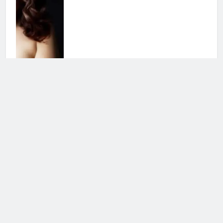
Grande Fratello, la notizia è
ufficiale: i due non stanno più
insieme
5 Agosto 2026 • 17:14