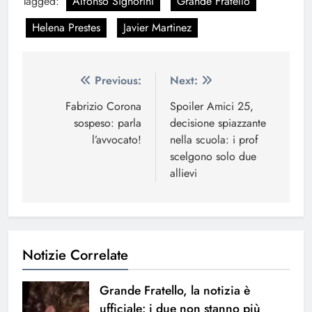
Tagged:
Alfonso Signorini
Grande Fratello
Helena Prestes
Javier Martinez
Navigazione
Previous:
Next:
articoli
Fabrizio Corona
Spoiler Amici 25,
sospeso: parla
decisione spiazzante
l’avvocato!
nella scuola: i prof
scelgono solo due
allievi
Notizie Correlate
Grande Fratello, la notizia è
ufficiale: i due non stanno più