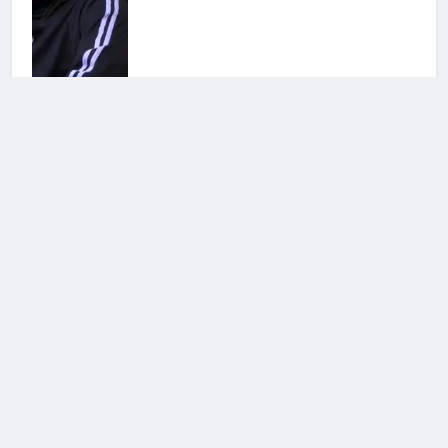
Antonella Fiordelisi la frecciatina
all’ex
25 Luglio 2026 • 08:39
Helena Prestes sbotta sui social: il