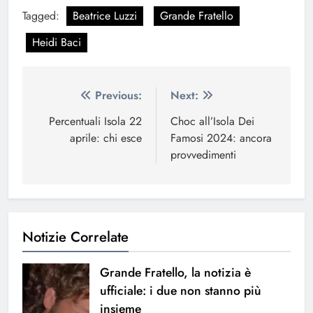
Tagged:
Beatrice Luzzi
Grande Fratello
Heidi Baci
Navigazione
Previous:
Next:
articoli
Percentuali Isola 22
Choc all’Isola Dei
aprile: chi esce
Famosi 2024: ancora
provvedimenti
Notizie Correlate
Grande Fratello, la notizia è
ufficiale: i due non stanno più
insieme