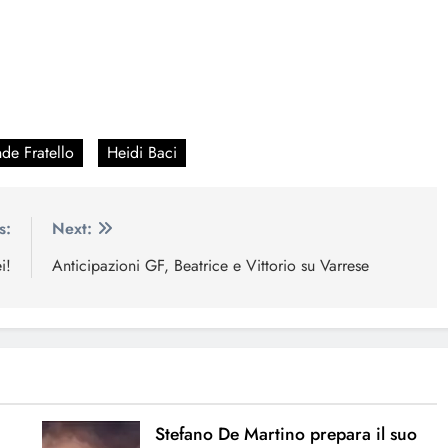
de Fratello
Heidi Baci
s:
Next:
i!
Anticipazioni GF, Beatrice e Vittorio su Varrese
Stefano De Martino prepara il suo