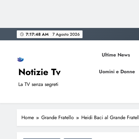
Skip
7:17:49 AM
7 Agosto 2026
to
content
Ultime News
Notizie Tv
Uomini e Donne
La TV senza segreti
Home
Grande Fratello
Heidi Baci al Grande Fratel