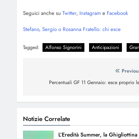
Seguici anche su
Twitter
,
Instagram
e
Facebook
Stefano, Sergio o Rosanna Fratello: chi esce
Tagged:
Alfonso Signorini
Anticipazioni
Gran
Navigazione
Previou
articoli
Percentuali GF 11 Gennaio: esce proprio le
Notizie Correlate
L’Eredità Summer, la Ghigliottina