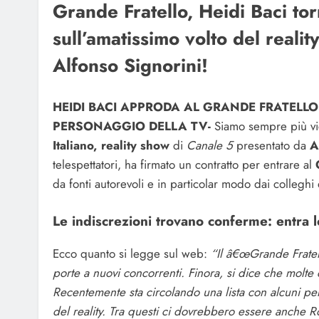
Grande Fratello, Heidi Baci to
sull’amatissimo volto del reali
Alfonso Signorini!
HEIDI BACI APPRODA AL GRANDE FRATELLO 
PERSONAGGIO DELLA TV-
Siamo sempre più vici
Italiano, reality show
di
Canale 5
presentato da
A
telespettatori, ha firmato un contratto per entrare al
da fonti autorevoli e in particolar modo dai colleghi
Le indiscrezioni trovano conferme: entra l
Ecco quanto si legge sul web:
“Il â€œGrande Fratel
porte a nuovi concorrenti. Finora, si dice che molt
Recentemente sta circolando una lista con alcuni per
del reality. Tra questi ci dovrebbero essere anche R