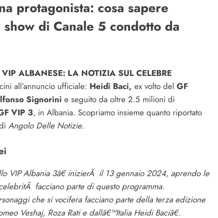
rna protagonista: cosa sapere
ty show di Canale 5 condotto da
VIP ALBANESE: LA NOTIZIA SUL CELEBRE
ni all’annuncio ufficiale:
Heidi Baci,
ex volto del
GF
lfonso Signorini
e seguito da oltre 2.5 milioni di
GF VIP 3
, in Albania. Scopriamo insieme quanto riportato
 di
Angolo Delle Notizie
.
ei
lo VIP Albania 3â€ inizierÃ il 13 gennaio 2024, aprendo le
e celebritÃ facciano parte di questo programma.
sonaggi che si vocifera facciano parte della terza edizione
omeo Veshaj, Roza Rati e dallâ€™Italia Heidi Baciâ€.