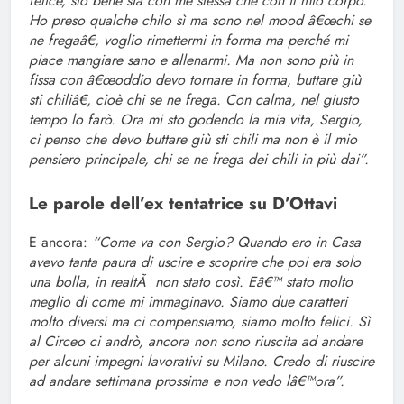
felice, sto bene sia con me stessa che con il mio corpo.
Ho preso qualche chilo sì ma sono nel mood â€œchi se
ne fregaâ€, voglio rimettermi in forma ma perché mi
piace mangiare sano e allenarmi. Ma non sono più in
fissa con â€œoddio devo tornare in forma, buttare giù
sti chiliâ€, cioè chi se ne frega. Con calma, nel giusto
tempo lo farò. Ora mi sto godendo la mia vita, Sergio,
ci penso che devo buttare giù sti chili ma non è il mio
pensiero principale, chi se ne frega dei chili in più dai”.
Le parole dell’ex tentatrice su D’Ottavi
E ancora:
“Come va con Sergio? Quando ero in Casa
avevo tanta paura di uscire e scoprire che poi era solo
una bolla, in realtÃ non stato così. Eâ€™ stato molto
meglio di come mi immaginavo. Siamo due caratteri
molto diversi ma ci compensiamo, siamo molto felici. Sì
al Circeo ci andrò, ancora non sono riuscita ad andare
per alcuni impegni lavorativi su Milano. Credo di riuscire
ad andare settimana prossima e non vedo lâ€™ora”.