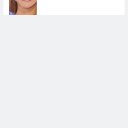
Grande Fratello, Lorenzo
Spolverato sorprende tutti e svela
tutto su Shaila
25 Luglio 2026 • 18:05
Antonella Fiordelisi la frecciatina
all’ex