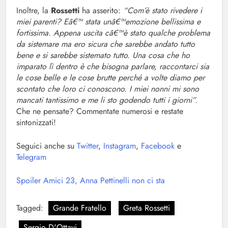
Inoltre, la
Rossetti
ha asserito:
“Com’è stato rivedere i
miei parenti? Eâ€™ stata unâ€™emozione bellissima e
fortissima. Appena uscita câ€™è stato qualche problema
da sistemare ma ero sicura che sarebbe andato tutto
bene e si sarebbe sistemato tutto. Una cosa che ho
imparato lì dentro è che bisogna parlare, raccontarci sia
le cose belle e le cose brutte perché a volte diamo per
scontato che loro ci conoscono. I miei nonni mi sono
mancati tantissimo e me li sto godendo tutti i giorni”.
Che ne pensate? Commentate numerosi e restate
sintonizzati!
Seguici anche su
Twitter
,
Instagram
,
Facebook
e
Telegram
Spoiler Amici 23, Anna Pettinelli non ci sta
Tagged:
Grande Fratello
Greta Rossetti
Sergio D'Ottavi