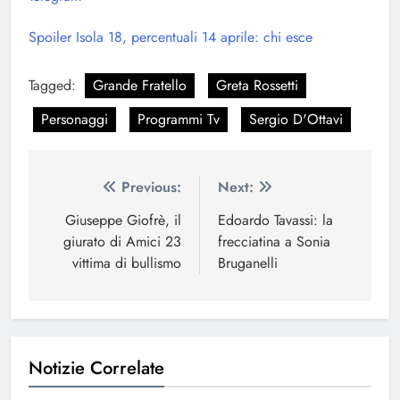
Spoiler Isola 18, percentuali 14 aprile: chi esce
Tagged:
Grande Fratello
Greta Rossetti
Personaggi
Programmi Tv
Sergio D'Ottavi
Navigazione
Previous:
Next:
articoli
Giuseppe Giofrè, il
Edoardo Tavassi: la
giurato di Amici 23
frecciatina a Sonia
vittima di bullismo
Bruganelli
Notizie Correlate