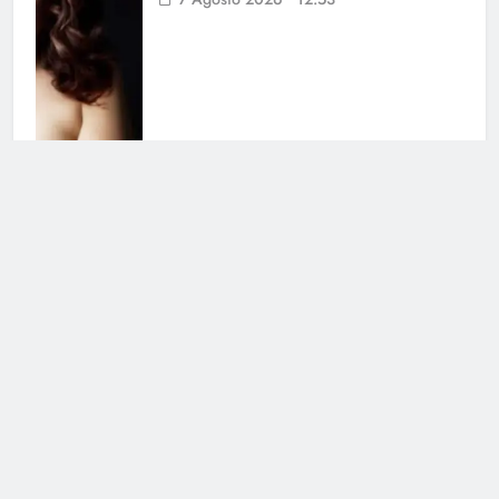
Grande Fratello, la notizia è
ufficiale: i due non stanno più
insieme
5 Agosto 2026 • 17:14