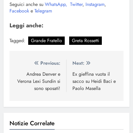
Seguici anche su
WhatsApp,
Twitter
,
Instagram
,
Facebook
e
Telegram
Leggi anche:
Tagged:
Grande Fratello
Greta Rossetti
Navigazione
Previous:
Next:
articoli
Andrea Denver e
Ex gieffina vuota il
Verona Lexi Sundin si
sacco su Heidi Baci e
sono sposati!
Paolo Masella
Notizie Correlate