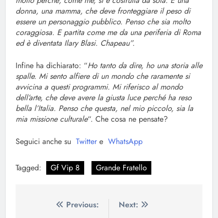
molto perché, come me, si è costruita da sola. È una
donna, una mamma, che deve fronteggiare il peso di
essere un personaggio pubblico. Penso che sia molto
coraggiosa. E partita come me da una periferia di Roma
ed è diventata Ilary Blasi. Chapeau”.
Infine ha dichiarato: “
Ho tanto da dire, ho una storia alle
spalle. Mi sento alfiere di un mondo che raramente si
avvicina a questi programmi. Mi riferisco al mondo
dell’arte, che deve avere la giusta luce perché ha reso
bella l’Italia. Penso che questa, nel mio piccolo, sia la
mia missione culturale
“. Che cosa ne pensate?
Seguici anche su
Twitter
e
WhatsApp
Tagged:
Gf Vip 8
Grande Fratello
Navigazione
Previous:
Next: