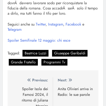
dovrÃ davvero lavorare sodo per riconquistare la
fiducia della romana. Cosa accadrÃ sarÃ solo il tempo
a dirlo, ma tutti fanno il tifo per loro.
Seguici anche su
Twitter
,
Instagram
,
Facebook
e
Telegram
Spoiler Semifinale 12 maggio: chi esce
Tagged:
Beatrice Luzzi
Giuseppe Garibaldi
Grande Fratello
Programmi Tv
Navigazione
Previous:
Next:
articoli
Spoiler Isola dei
Anita Olivieri arriva in
Famosi 2024, il
Radio: le sue parole
ritorno di Juliana
Moreira