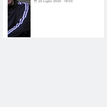
25 Luglio 2026 • 18:05
Antonella Fiordelisi la frecciatina
all’ex
25 Luglio 2026 • 08:39