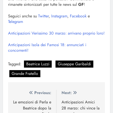
rimanete sintonizzati per tutte le news sul
GF
!
Seguici anche su
Twitter
,
Instagram
,
Facebook
e
Telegram
Anticipazioni Verissimo 30 marzo: arrivano proprio loro!
Anticipazioni Isola dei Famosi 18: annunciati i
concorrenti!
Tagged:
Beatrice Luzzi
Giuseppe Garibaldi
Grande Fratello
Navigazione
Previous:
Next:
articoli
Le emozioni di Perla e
Anticipazioni Amici
Beatrice dopo la
28 marzo: chi vince la