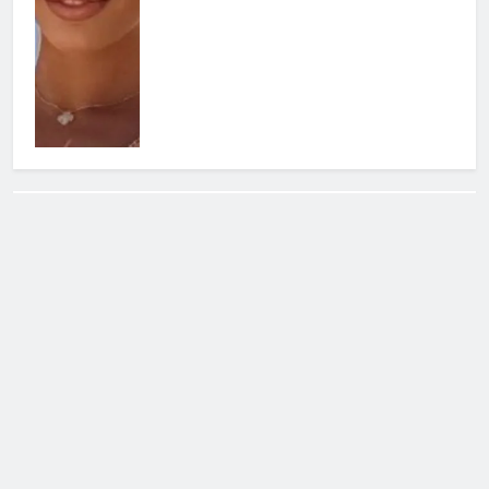
Cerca
Cerca
Notizie Tv
©
Copy
right
2026- Tutti i diritti sono
riservati|
redazione [at] notizietv [dot] com