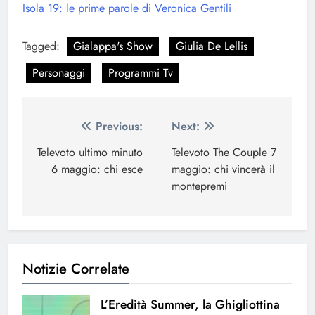
Isola 19: le prime parole di Veronica Gentili
Tagged:
Gialappa's Show
Giulia De Lellis
Personaggi
Programmi Tv
Navigazione
Previous:
Next:
articoli
Televoto ultimo minuto
Televoto The Couple 7
6 maggio: chi esce
maggio: chi vincerà il
montepremi
Notizie Correlate
L’Eredità Summer, la Ghigliottina