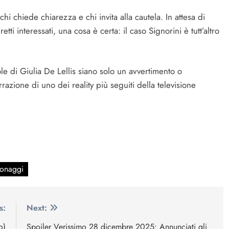
hi chiede chiarezza e chi invita alla cautela. In attesa di
tti interessati, una cosa è certa: il caso Signorini è tutt’altro
.
ole di Giulia De Lellis siano solo un avvertimento o
rrazione di uno dei reality più seguiti della televisione
sonaggi
s:
Next:
o)
Spoiler Verissimo 28 dicembre 2025: Annunciati gli