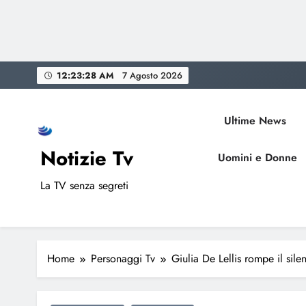
Skip
12:23:29 AM
7 Agosto 2026
to
content
Ultime News
Notizie Tv
Uomini e Donne
La TV senza segreti
Home
Personaggi Tv
Giulia De Lellis rompe il sil