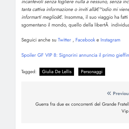
incantevoli senza togliere nulla a nessuno, senza in
tanta cattiva informazione o inviti allâ€™odio mi vien
informarti meglioâ€.
Insomma, il suo viaggio ha fatti
sgomentano il mondo, quello della libertÃ individu
Seguici anche su
Twitter
,
Facebook
e
Instagram
Spoiler GF VIP 8: Signorini annuncia il primo gieffi
Tagged:
Giulia De Lellis
Personaggi
Navigazione
Previou
articoli
Guerra fra due ex concorrenti del Grande Fratel
Vip