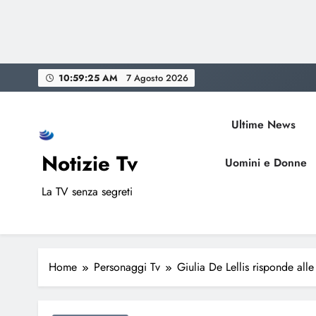
Skip
10:59:26 AM
7 Agosto 2026
to
content
Ultime News
Notizie Tv
Uomini e Donne
La TV senza segreti
Home
Personaggi Tv
Giulia De Lellis risponde al