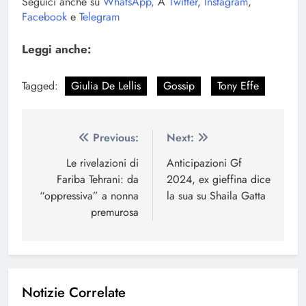
Seguici anche su
WhatsApp,
Â
Twitter
,
Instagram
,
Facebook
e
Telegram
Leggi anche:
Tagged:
Giulia De Lellis
Gossip
Tony Effe
Navigazione
Previous:
Next:
articoli
Le rivelazioni di
Anticipazioni Gf
Fariba Tehrani: da
2024, ex gieffina dice
“oppressiva” a nonna
la sua su Shaila Gatta
premurosa
Notizie Correlate