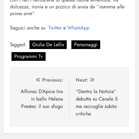
dolcezza, ironia e un pizzico di ansia da “
mamma alle
prime arm
i”.
Seguici anche su
Twitter
e
WhatsApp
Tagged:
Giulia De Lellis
Personaggi
Programmi Tv
Navigazione
Previous:
Next:
articoli
Alfonso D’Apice tira
“Dentro la Notizia”
in ballo Helena
debutta su Canale 5
Prestes: il suo sfogo
ma raccoglie subito
critiche