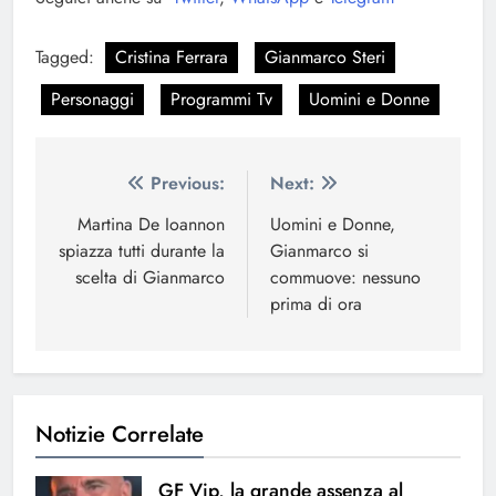
Tagged:
Cristina Ferrara
Gianmarco Steri
Personaggi
Programmi Tv
Uomini e Donne
Navigazione
Previous:
Next:
articoli
Martina De Ioannon
Uomini e Donne,
spiazza tutti durante la
Gianmarco si
scelta di Gianmarco
commuove: nessuno
prima di ora
Notizie Correlate
GF Vip, la grande assenza al