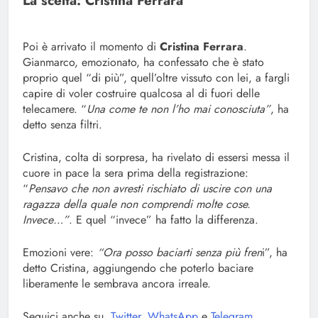
La scelta: Cristina Ferrara
Poi è arrivato il momento di
Cristina Ferrara
.
Gianmarco, emozionato, ha confessato che è stato
proprio quel “di più”, quell’oltre vissuto con lei, a fargli
capire di voler costruire qualcosa al di fuori delle
telecamere. “
Una come te non l’ho mai conosciuta”
, ha
detto senza filtri.
Cristina, colta di sorpresa, ha rivelato di essersi messa il
cuore in pace la sera prima della registrazione:
“
Pensavo che non avresti rischiato di uscire con una
ragazza della quale non comprendi molte cose.
Invece…”
. E quel “invece” ha fatto la differenza.
Emozioni vere:
“Ora posso baciarti senza più fren
i”, ha
detto Cristina, aggiungendo che poterlo baciare
liberamente le sembrava ancora irreale.
Seguici anche su
Twitter
,
WhatsApp
e
Telegram