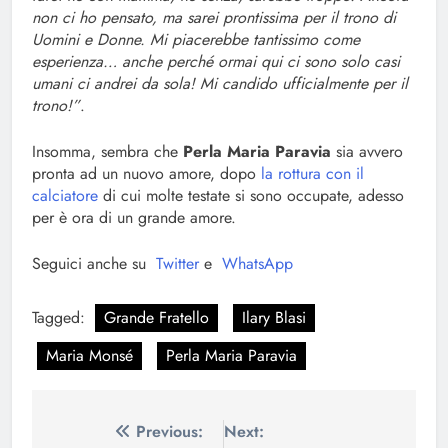
non ci ho pensato, ma sarei prontissima per il trono di
Uomini e Donne. Mi piacerebbe tantissimo come
esperienza… anche perché ormai qui ci sono solo casi
umani ci andrei da sola! Mi candido ufficialmente per il
trono!”
.
Insomma, sembra che
Perla Maria Paravia
sia avvero
pronta ad un nuovo amore, dopo
la rottura con il
calciatore
di cui molte testate si sono occupate, adesso
per è ora di un grande amore.
Seguici anche su
Twitter
e
WhatsApp
Tagged:
Grande Fratello
Ilary Blasi
Maria Monsé
Perla Maria Paravia
Navigazione
Previous:
Next: