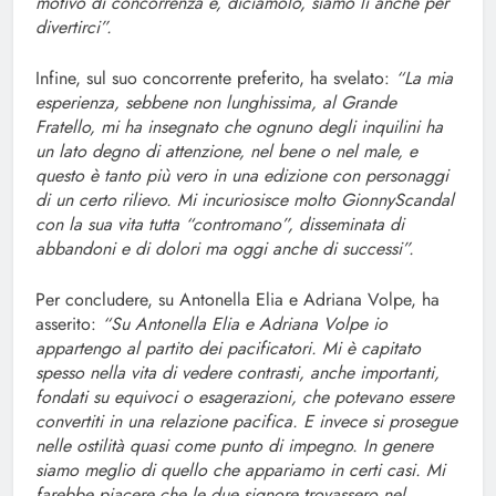
motivo di concorrenza e, diciamolo, siamo lì anche per
divertirci”.
Infine, sul suo concorrente preferito, ha svelato:
“La mia
esperienza, sebbene non lunghissima, al Grande
Fratello, mi ha insegnato che ognuno degli inquilini ha
un lato degno di attenzione, nel bene o nel male, e
questo è tanto più vero in una edizione con personaggi
di un certo rilievo. Mi incuriosisce molto GionnyScandal
con la sua vita tutta “contromano”, disseminata di
abbandoni e di dolori ma oggi anche di successi”.
Per concludere, su Antonella Elia e Adriana Volpe, ha
asserito:
“Su Antonella Elia e Adriana Volpe io
appartengo al partito dei pacificatori. Mi è capitato
spesso nella vita di vedere contrasti, anche importanti,
fondati su equivoci o esagerazioni, che potevano essere
convertiti in una relazione pacifica. E invece si prosegue
nelle ostilità quasi come punto di impegno. In genere
siamo meglio di quello che appariamo in certi casi. Mi
farebbe piacere che le due signore trovassero nel