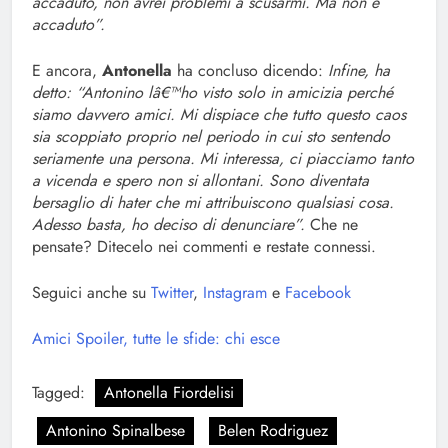
accaduto, non avrei problemi a scusarmi. Ma non è
accaduto”.
E ancora,
Antonella
ha concluso dicendo:
Infine, ha
detto: “Antonino lâ€™ho visto solo in amicizia perché
siamo davvero amici. Mi dispiace che tutto questo caos
sia scoppiato proprio nel periodo in cui sto sentendo
seriamente una persona. Mi interessa, ci piacciamo tanto
a vicenda e spero non si allontani. Sono diventata
bersaglio di hater che mi attribuiscono qualsiasi cosa.
Adesso basta, ho deciso di denunciare”.
Che ne
pensate? Ditecelo nei commenti e restate connessi.
Seguici anche su
Twitter
,
Instagram
e
Facebook
Amici Spoiler, tutte le sfide: chi esce
Tagged:
Antonella Fiordelisi
Antonino Spinalbese
Belen Rodriguez