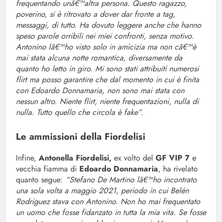
frequentando unâ€™altra persona. Questo ragazzo,
poverino, si è ritrovato a dover dar fronte a tag,
messaggi, di tutto. Ha dovuto leggere anche che hanno
speso parole orribili nei miei confronti, senza motivo.
Antonino lâ€™ho visto solo in amicizia ma non câ€™è
mai stata alcuna notte romantica, diversamente da
quanto ho letto in giro. Mi sono stati attribuiti numerosi
flirt ma posso garantire che dal momento in cui è finita
con Edoardo Donnamaria, non sono mai stata con
nessun altro. Niente flirt, niente frequentazioni, nulla di
nulla. Tutto quello che circola è fake”.
Le ammissioni della Fiordelisi
Infine,
Antonella Fiordelisi,
ex volto del
GF VIP 7
e
vecchia fiamma di
Edoardo Donnamaria
, ha rivelato
quanto segue:
“Stefano De Martino lâ€™ho incontrato
una sola volta a maggio 2021, periodo in cui Belén
Rodriguez stava con Antonino. Non ho mai frequentato
un uomo che fosse fidanzato in tutta la mia vita. Se fosse