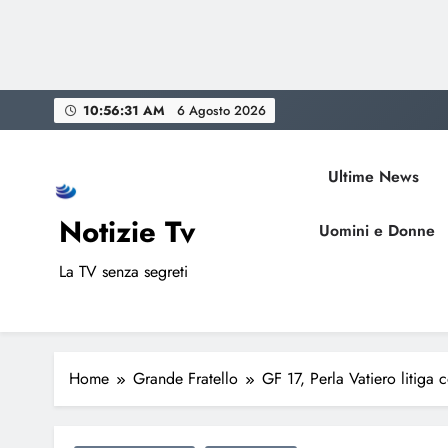
Skip
10:56:32 AM
6 Agosto 2026
to
content
Ultime News
Notizie Tv
Uomini e Donne
La TV senza segreti
Home
Grande Fratello
GF 17, Perla Vatiero litiga 