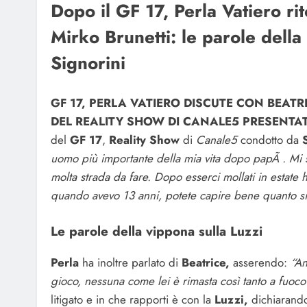
Dopo il GF 17, Perla Vatiero ri
Mirko Brunetti: le parole della 
Signorini
GF 17, PERLA VATIERO DISCUTE CON BEATRI
DEL REALITY SHOW DI CANALE5 PRESENTA
del
GF 17
,
Reality Show
di
Canale5
condotto da
uomo più importante della mia vita dopo papÃ . Mi 
molta strada da fare. Dopo esserci mollati in estate 
quando avevo 13 anni, potete capire bene quanto sia s
Le parole della vippona sulla Luzzi
Perla
ha inoltre parlato di
Beatrice,
asserendo:
“An
gioco, nessuna come lei è rimasta così tanto a fuoco 
litigato e in che rapporti è con la
Luzzi,
dichiarand