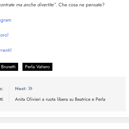
ontrate ma anche divertite”
. Che cosa ne pensate?
egram
loro!
renti!
 Brunetti
Perla Vatiero
s:
Next:
ti
Anita Olivieri a ruota libera su Beatrice e Perla