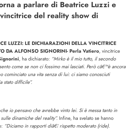
torna a parlare di Beatrice Luzzi e
vincitrice del reality show di
CE LUZZI: LE DICHIARAZIONI DELLA VINCITRICE
TO DA ALFONSO SIGNORINI-
Perla Vatiero
, vincitrice
Signorini
, ha dichiarato:
“Mirko è il mio tutto, il secondo
sento come se non ci fossimo mai lasciati. Però câ€™è ancora
ho cominciato una vita senza di lui: ci siamo conosciuti
tato difficile”.
che io pensavo che avrebbe vinto lei. Si è messa tanto in
sulle dinamiche del reality”.
Infine, ha svelato se hanno
o:
“Diciamo in rapporti diâ€¦ rispetto moderato (ride).