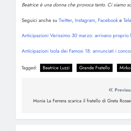
Beatrice è una donna che provoca tanto. Ci siamo sc
Seguici anche su
Twitter
,
Instagram
,
Facebook
e
Tel
Anticipazioni Verissimo 30 marzo: arrivano proprio 
Anticipazioni Isola dei Famosi 18: annunciati i concor
Tagged:
Beatrice Luzzi
Grande Fratello
Mirko
Navigazione
Previou
articoli
Monia La Ferrera scarica il fratello di Greta Rosset