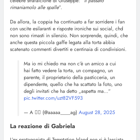
celebre strafalcione di Giuseppe:
“il passato
rimaniamolo alle spalle
”.
Da allora, la coppia ha continuato a far sorridere i fan
con uscite esilaranti e risposte ironiche sui social, chd
non sono rimasti in silenzio. Non sorprende, quindi, che
anche questa piccola gaffe legata alla torta abbia
scatenato commenti divertiti e centinaia di condivisioni.
Ma io mi chiedo ma non c’è un amico a cui
hai fatto vedere la torta, un compagno, un
parente, il proprietario della pasticceria, un
dipendente, quello che ha scattato la foto, uno
degli invitati che ha detto „aspetta ma…“
pic.twitter.com/uzt82VF593
— A 🧚‍♀️ (@aaaaa____ag)
August 28, 2025
La reazione di Gabriela
L’ex protagonista di Temptation Island non si è lasciata