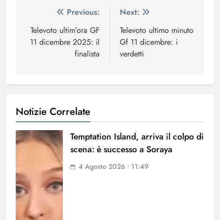
Navigazione
Previous:
Next:
articoli
Televoto ultim’ora GF
Televoto ultimo minuto
11 dicembre 2025: il
Gf 11 dicembre: i
finalista
verdetti
Notizie Correlate
Temptation Island, arriva il colpo di
scena: è successo a Soraya
4 Agosto 2026 • 11:49