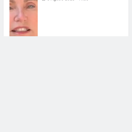
Uomini e Donne, ex tronista nel
mirino: l’indiscrezione
4 Agosto 2026 • 12:03