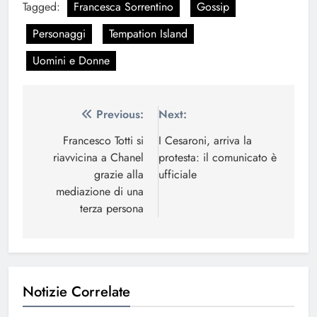
Tagged:
Francesca Sorrentino
Gossip
Personaggi
Tempation Island
Uomini e Donne
Navigazione
Previous:
Next:
articoli
Francesco Totti si
I Cesaroni, arriva la
riavvicina a Chanel
protesta: il comunicato è
grazie alla
ufficiale
mediazione di una
terza persona
Notizie Correlate