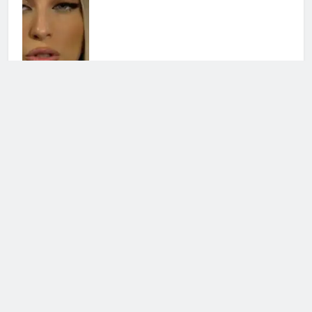
Chiara Balistreri ritrova il sorriso
dopo il dolore: il cambiamento
3 Agosto 2026 • 16:18
Barbara D’Urso verso Ballando con