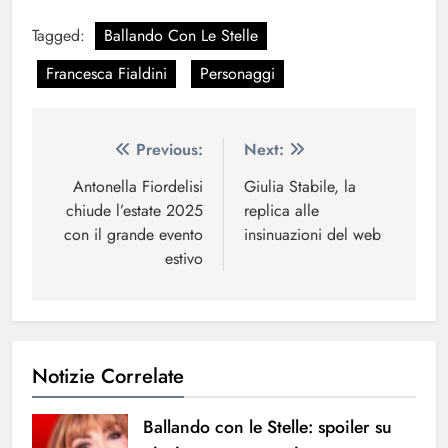
Tagged:
Ballando Con Le Stelle
Francesca Fialdini
Personaggi
Navigazione
Previous:
Next:
articoli
Antonella Fiordelisi
Giulia Stabile, la
chiude l’estate 2025
replica alle
con il grande evento
insinuazioni del web
estivo
Notizie Correlate
Ballando con le Stelle: spoiler su