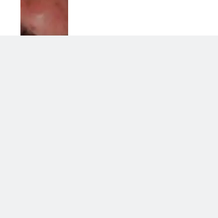
ta
Grande Fratello, Lorenzo Spolverato
sorprende tutti e svela tutto su
Shaila
25 Luglio 2026 • 18:05