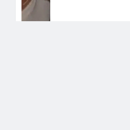
Grande Fratello Vip, il ritorno: da
di inizio e concorrenti
30 Luglio 2026 • 09:00