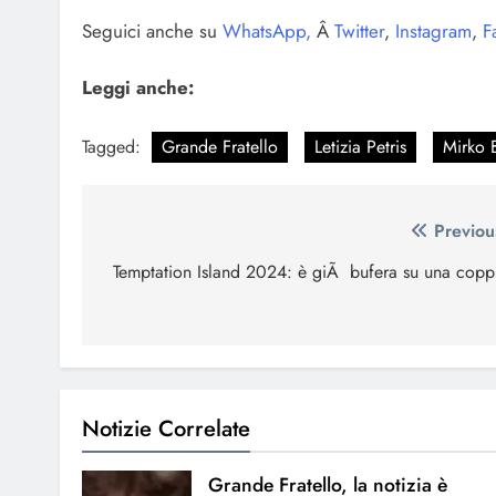
Seguici anche su
WhatsApp,
Â
Twitter
,
Instagram
,
F
Leggi anche:
Tagged:
Grande Fratello
Letizia Petris
Mirko B
Navigazione
Previou
articoli
Temptation Island 2024: è giÃ bufera su una copp
Notizie Correlate
Grande Fratello, la notizia è