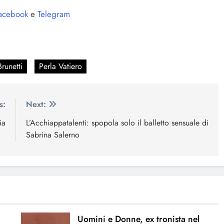
acebook
e
Telegram
runetti
Perla Vatiero
s:
Next:
ia
L’Acchiappatalenti: spopola solo il balletto sensuale di
Sabrina Salerno
Uomini e Donne, ex tronista nel