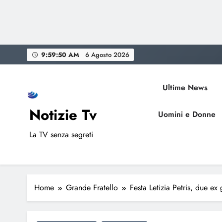
Skip
9:59:51 AM
6 Agosto 2026
to
content
Ultime News
Notizie Tv
Uomini e Donne
La TV senza segreti
Home
Grande Fratello
Festa Letizia Petris, due ex 