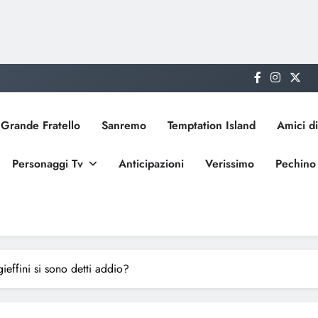
Grande Fratello
Sanremo
Temptation Island
Amici di
Personaggi Tv
Anticipazioni
Verissimo
Pechino
gieffini si sono detti addio?