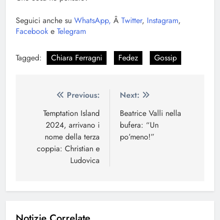
Seguici anche su
WhatsApp,
Â
Twitter
,
Instagram
,
Facebook
e
Telegram
Tagged:
Chiara Ferragni
Fedez
Gossip
Navigazione
Previous:
Next:
articoli
Temptation Island
Beatrice Valli nella
2024, arrivano i
bufera: “Un
nome della terza
po’meno!”
coppia: Christian e
Ludovica
Notizie Correlate