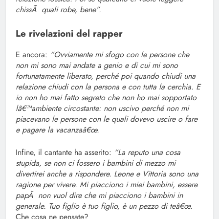
chissÃ quali robe, bene”.
Le rivelazioni del rapper
E ancora:
“Ovviamente mi sfogo con le persone che
non mi sono mai andate a genio e di cui mi sono
fortunatamente liberato, perché poi quando chiudi una
relazione chiudi con la persona e con tutta la cerchia. E
io non ho mai fatto segreto che non ho mai sopportato
lâ€™ambiente circostante: non uscivo perché non mi
piacevano le persone con le quali dovevo uscire o fare
e pagare la vacanzaâ€œ.
Infine, il cantante ha asserito:
“La reputo una cosa
stupida, se non ci fossero i bambini di mezzo mi
divertirei anche a rispondere. Leone e Vittoria sono una
ragione per vivere. Mi piacciono i miei bambini, essere
papÃ non vuol dire che mi piacciono i bambini in
generale. Tuo figlio è tuo figlio, è un pezzo di teâ€œ.
Che cosa ne pensate?