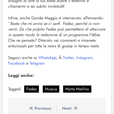
bisogno di dire la tua basta alzare il telefono e
chiamarmi e sei subito invitatoâ€.
Infine, anche Davide Maggio è intervenuto, affermando:
“
Basta che mi avvisi se ci sarÃ Fedez, perché io non
verrò. Da che pulpito Fedez può permettersi di attaccare
in questo modo la redazione di un programma?!â€œ
.
Che ne pensate? Ditecelo nei commenti e rimanete
sintonizzati per tutte le news di gossip in tempo reale.
Seguici anche su
WhatsApp,
Â
Twitter
,
Instagram
,
Facebook
e
Telegram
Leggi anche:
Tagged:
Fedez
Musica
Myrta Merlino
Navigazione
Previous:
Next: