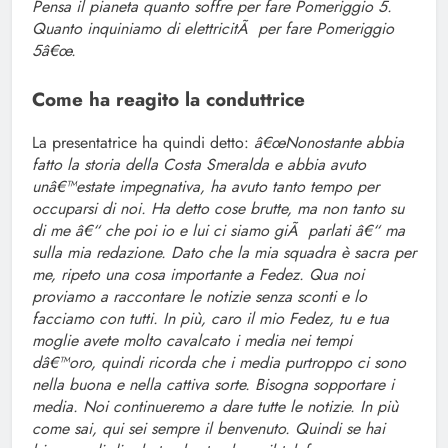
Pensa il pianeta quanto soffre per fare Pomeriggio 5.
Quanto inquiniamo di elettricitÃ per fare Pomeriggio
5â€œ.
Come ha reagito la conduttrice
La presentatrice ha quindi detto:
â€œNonostante abbia
fatto la storia della Costa Smeralda e abbia avuto
unâ€™estate impegnativa, ha avuto tanto tempo per
occuparsi di noi. Ha detto cose brutte, ma non tanto su
di me â€“ che poi io e lui ci siamo giÃ parlati â€“ ma
sulla mia redazione. Dato che la mia squadra è sacra per
me, ripeto una cosa importante a Fedez. Qua noi
proviamo a raccontare le notizie senza sconti e lo
facciamo con tutti. In più, caro il mio Fedez, tu e tua
moglie avete molto cavalcato i media nei tempi
dâ€™oro, quindi ricorda che i media purtroppo ci sono
nella buona e nella cattiva sorte. Bisogna sopportare i
media. Noi continueremo a dare tutte le notizie. In più
come sai, qui sei sempre il benvenuto. Quindi se hai