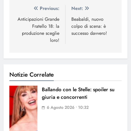
Navigazione
Previous:
Next:
articoli
Anticipazioni Grande
Beabaldi, nuovo
Fratello 18: la
colpo di scena: è
produzione sceglie
successo davvero!
loro!
Notizie Correlate
Ballando con le Stelle: spoiler su
giuria e concorrenti
6 Agosto 2026 • 10:32