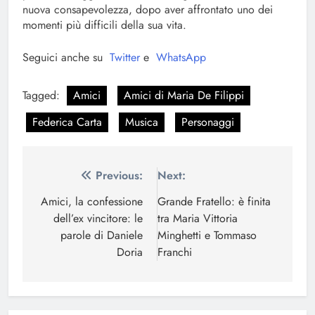
nuova consapevolezza, dopo aver affrontato uno dei
momenti più difficili della sua vita.
Seguici anche su
Twitter
e
WhatsApp
Tagged:
Amici
Amici di Maria De Filippi
Federica Carta
Musica
Personaggi
Navigazione
Previous:
Next:
articoli
Amici, la confessione
Grande Fratello: è finita
dell’ex vincitore: le
tra Maria Vittoria
parole di Daniele
Minghetti e Tommaso
Doria
Franchi