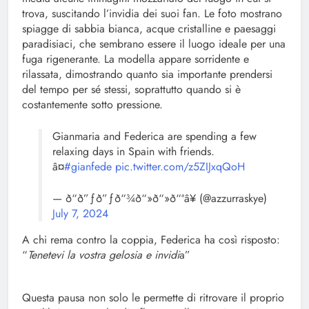
trova, suscitando l’invidia dei suoi fan. Le foto mostrano
spiagge di sabbia bianca, acque cristalline e paesaggi
paradisiaci, che sembrano essere il luogo ideale per una
fuga rigenerante. La modella appare sorridente e
rilassata, dimostrando quanto sia importante prendersi
del tempo per sé stessi, soprattutto quando si è
costantemente sotto pressione.
Gianmaria and Federica are spending a few
relaxing days in Spain with friends.
â¤
#gianfede
pic.twitter.com/z5ZIJxqQoH
— ð“ð”ƒð”ƒð“¾ð“»ð“»ð“ªâ¥ (@azzurraskye)
July 7, 2024
A chi rema contro la coppia, Federica ha così risposto:
“
Tenetevi la vostra gelosia e invidi
a”
Questa pausa non solo le permette di ritrovare il proprio