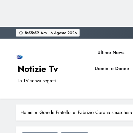
Skip
8:56:00 AM
6 Agosto 2026
to
content
Ultime News
Notizie Tv
Uomini e Donne
La TV senza segreti
Home
Grande Fratello
Fabrizio Corona smaschera 