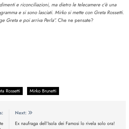
imenti e riconciliazioni, ma dietro le telecamere c’è una
gramma e si sono lasciati. Mirko si mette con Greta Rossetti.
ge Greta e poi arriva Perla”.
Che ne pensate?
ta Rossetti
Mirko Brunetti
s:
Next:
te
Ex naufraga dell’Isola dei Famosi lo rivela solo ora!