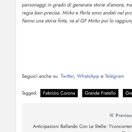
personaggi in grado di generare storie d’amore, trad
regia ben precisa. Mirko e Perla sono andati nel pro
Fanno una storia finta, va al GF Mirko poi lo raggiun
Seguici anche su
Twitter
,
WhatsApp
e
Telegram
Tagged:
Fabrizio Corona
Grande Fratello
Gre
Navigazione
Previou
articoli
Anticipazioni Ballando Con Le Stelle: 1°concorren