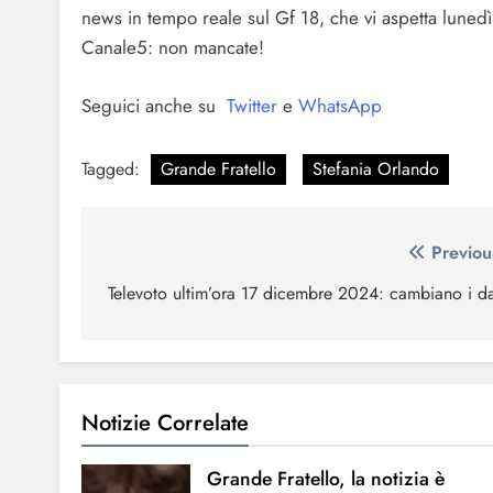
news in tempo reale sul Gf 18, che vi aspetta luned
Canale5: non mancate!
Seguici anche su
Twitter
e
WhatsApp
Tagged:
Grande Fratello
Stefania Orlando
Navigazione
Previou
articoli
Televoto ultim’ora 17 dicembre 2024: cambiano i da
Notizie Correlate
Grande Fratello, la notizia è