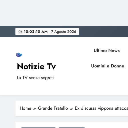
Skip
10:02:11 AM
7 Agosto 2026
to
content
Ultime News
Notizie Tv
Uomini e Donne
La TV senza segreti
Home
Grande Fratello
Ex discussa vippona attacc