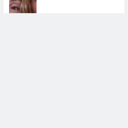
Cerca
Cerca
Notizie Tv
©
Copy
right
2026- Tutti i diritti sono
riservati|