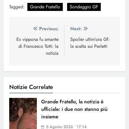
Tagged:
Grande Fratello
Sondaggio GF
Navigazione
Previous:
Next:
articoli
Ex vippona fu amante
Spoiler ultim’ora Gf:
di Francesco Totti: la
la scelta sui Perletti
notizia
Notizie Correlate
Grande Fratello, la notizia è
ufficiale: i due non stanno più
insieme
5 Agosto 2026 • 17:14