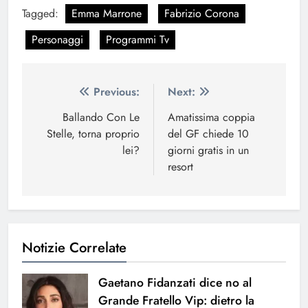
Tagged:
Emma Marrone
Fabrizio Corona
Personaggi
Programmi Tv
Navigazione
Previous:
Next:
articoli
Ballando Con Le
Amatissima coppia
Stelle, torna proprio
del GF chiede 10
lei?
giorni gratis in un
resort
Notizie Correlate
Gaetano Fidanzati dice no al
Grande Fratello Vip: dietro la