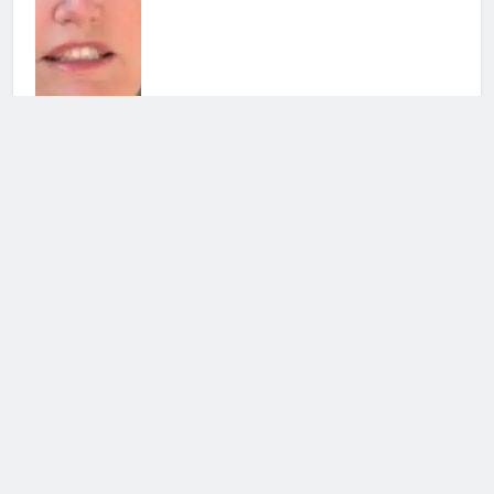
Soraya chiarisce tutto su Cristian:
cosa succede tra i due
3 Agosto 2026 • 23:24
Chiara Balistreri ritrova il sorriso