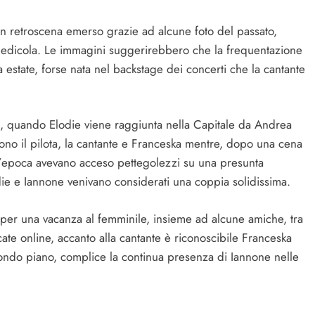
n retroscena emerso grazie ad alcune foto del passato,
n edicola. Le immagini suggerirebbero che la frequentazione
a estate, forse nata nel backstage dei concerti che la cantante
, quando Elodie viene raggiunta nella Capitale da Andrea
gono il pilota, la cantante e Franceska mentre, dopo una cena
ll’epoca avevano acceso pettegolezzi su una presunta
die e Iannone venivano considerati una coppia solidissima.
 per una vacanza al femminile, insieme ad alcune amiche, tra
ate online, accanto alla cantante è riconoscibile Franceska
condo piano, complice la continua presenza di Iannone nelle