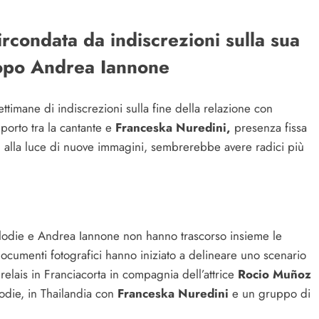
ircondata da indiscrezioni sulla sua
dopo Andrea Iannone
ttimane di indiscrezioni sulla fine della relazione con
orto tra la cantante e
Franceska Nuredini,
presenza fissa
he, alla luce di nuove immagini, sembrerebbe avere radici più
Elodie e Andrea Iannone non hanno trascorso insieme le
e documenti fotografici hanno iniziato a delineare uno scenario
n relais in Franciacorta in compagnia dell’attrice
Rocio Muñoz
Elodie, in Thailandia con
Franceska Nuredini
e un gruppo di