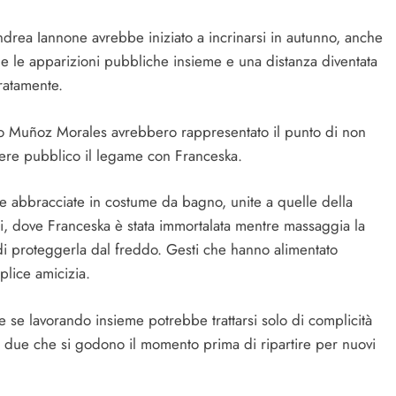
Andrea Iannone avrebbe iniziato a incrinarsi in autunno, anche
he le apparizioni pubbliche insieme e una distanza diventata
aratamente.
ocio Muñoz Morales avrebbero rappresentato il punto di non
dere pubblico il legame con Franceska.
ue abbracciate in costume da bagno, unite a quelle della
i, dove Franceska è stata immortalata mentre massaggia la
o di proteggerla dal freddo. Gesti che hanno alimentato
plice amicizia.
 se lavorando insieme potrebbe trattarsi solo di complicità
le due che si godono il momento prima di ripartire per nuovi