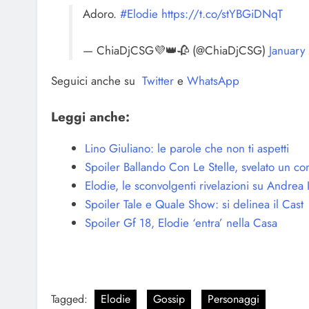
Adoro.
#Elodie
https://t.co/stYBGiDNqT
— ChiaDjCSG💜👑🥀 (@ChiaDjCSG)
January
Seguici anche su
Twitter
e
WhatsApp
Leggi anche:
Lino Giuliano: le parole che non ti aspetti
Spoiler Ballando Con Le Stelle, svelato un co
Elodie, le sconvolgenti rivelazioni su Andrea
Spoiler Tale e Quale Show: si delinea il Cast
Spoiler Gf 18, Elodie ‘entra’ nella Casa
Tagged:
Elodie
Gossip
Personaggi