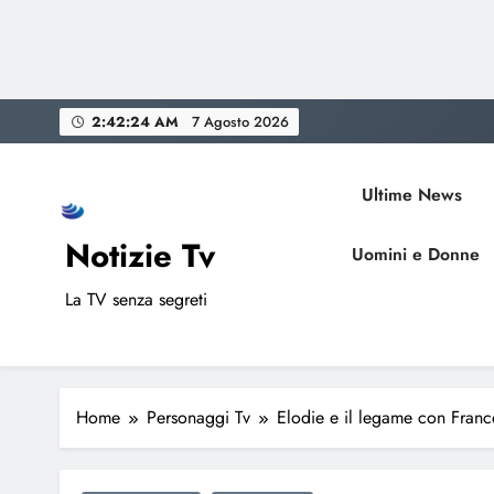
Skip
2:42:25 AM
7 Agosto 2026
to
content
Ultime News
Notizie Tv
Uomini e Donne
La TV senza segreti
Home
Personaggi Tv
Elodie e il legame con Franc