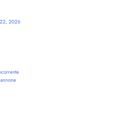
 22, 2026
ncorrente
 Iannone