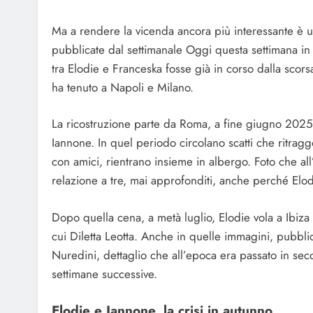
Ma a rendere la vicenda ancora più interessante è u
pubblicate dal settimanale Oggi questa settimana i
tra Elodie e Franceska fosse già in corso dalla scors
ha tenuto a Napoli e Milano.
La ricostruzione parte da Roma, a fine giugno 2025
Iannone. In quel periodo circolano scatti che ritrag
con amici, rientrano insieme in albergo. Foto che a
relazione a tre, mai approfonditi, anche perché Elo
Dopo quella cena, a metà luglio, Elodie vola a Ibiza
cui Diletta Leotta. Anche in quelle immagini, pubblic
Nuredini, dettaglio che all’epoca era passato in se
settimane successive.
Elodie e Iannone, la crisi in autunno