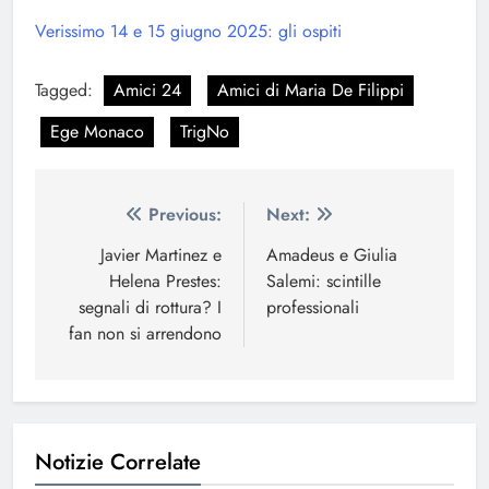
Verissimo 14 e 15 giugno 2025: gli ospiti
Tagged:
Amici 24
Amici di Maria De Filippi
Ege Monaco
TrigNo
Navigazione
Previous:
Next:
articoli
Javier Martinez e
Amadeus e Giulia
Helena Prestes:
Salemi: scintille
segnali di rottura? I
professionali
fan non si arrendono
Notizie Correlate