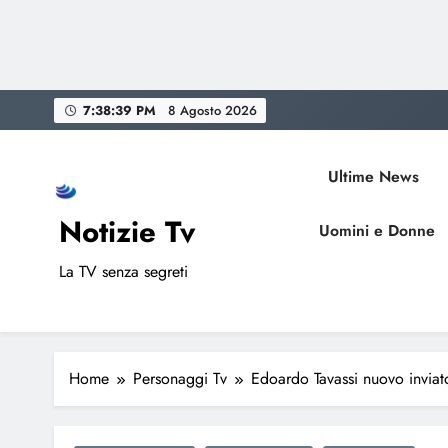
Skip
7:38:40 PM
8 Agosto 2026
to
content
Ultime News
Notizie Tv
Uomini e Donne
La TV senza segreti
Home
Personaggi Tv
Edoardo Tavassi nuovo inviato