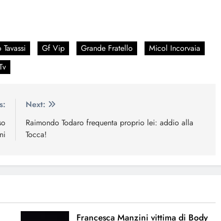
 Tavassi
Gf Vip
Grande Fratello
Micol Incorvaia
Tv
s:
Next:
so
Raimondo Todaro frequenta proprio lei: addio alla
ni
Tocca!
Francesca Manzini vittima di Body