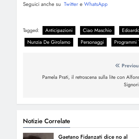
Seguici anche su
Twitter
e
WhatsApp
Tagged:
Anticipazioni
Ciao Maschio
Edoardo
Nunzia De Girolamo
Personaggi
Programmi 
Navigazione
Previou
articoli
Pamela Prati, il retroscena sulla lite con Alfon
Signori
Notizie Correlate
Gaetano Fidanzati dice no al