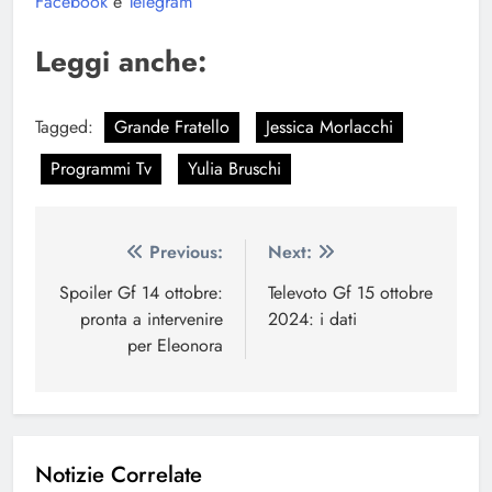
Facebook
e
Telegram
Leggi anche:
Tagged:
Grande Fratello
Jessica Morlacchi
Programmi Tv
Yulia Bruschi
Navigazione
Previous:
Next:
articoli
Spoiler Gf 14 ottobre:
Televoto Gf 15 ottobre
pronta a intervenire
2024: i dati
per Eleonora
Notizie Correlate