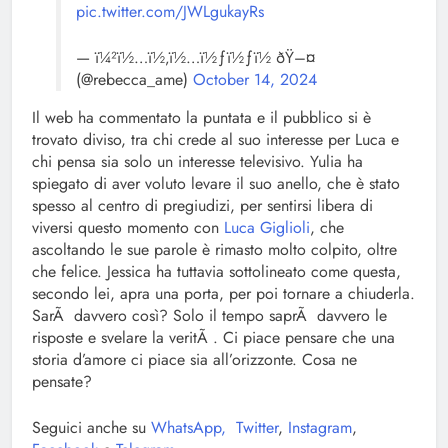
pic.twitter.com/JWLgukayRs
— ï¼²ï½…ï½‚ï½…ï½ƒï½ƒï½ ðŸ–¤
(@rebecca_ame)
October 14, 2024
Il web ha commentato la puntata e il pubblico si è
trovato diviso, tra chi crede al suo interesse per Luca e
chi pensa sia solo un interesse televisivo. Yulia ha
spiegato di aver voluto levare il suo anello, che è stato
spesso al centro di pregiudizi, per sentirsi libera di
viversi questo momento con
Luca Giglioli
, che
ascoltando le sue parole è rimasto molto colpito, oltre
che felice. Jessica ha tuttavia sottolineato come questa,
secondo lei, apra una porta, per poi tornare a chiuderla.
SarÃ davvero così? Solo il tempo saprÃ davvero le
risposte e svelare la veritÃ . Ci piace pensare che una
storia d’amore ci piace sia all’orizzonte. Cosa ne
pensate?
Seguici anche su
WhatsApp,
Twitter
,
Instagram
,