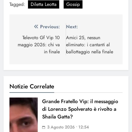
Tagged:
Diletta Leotta
Gossip
Navigazione
Previous:
Next:
articoli
Televoto Gf Vip 10
Amici 25, nessun
maggio 2026: chi va
eliminato: i cantanti al
in finale
ballottaggio nella finale
Notizie Correlate
Grande Fratello Vip: il messaggio
di Lorenzo Spolverato è rivolto a
Shaila Gatta?
3 Agosto 2026 • 12:54