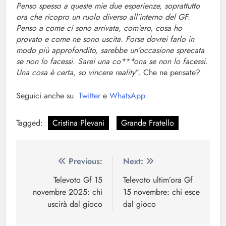
Penso spesso a queste mie due esperienze, soprattutto
ora che ricopro un ruolo diverso all’interno del GF.
Penso a come ci sono arrivata, com’ero, cosa ho
provato e come ne sono uscita. Forse dovrei farlo in
modo più approfondito, sarebbe un’occasione sprecata
se non lo facessi. Sarei una co***ona se non lo facessi.
Una cosa è certa, so vincere reality
“. Che ne pensate?
Seguici anche su
Twitter
e
WhatsApp
Tagged:
Cristina Plevani
Grande Fratello
Navigazione
Previous:
Next:
articoli
Televoto Gf 15
Televoto ultim’ora Gf
novembre 2025: chi
15 novembre: chi esce
uscirà dal gioco
dal gioco