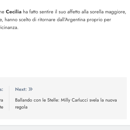
che
Cecilia
ha fatto sentire il suo affetto alla sorella maggiore,
ece, hanno scelto di ritornare dall’Argentina proprio per
vicinanza.
s:
Next:
ra
Ballando con le Stelle: Milly Carlucci svela la nuova
te
regola