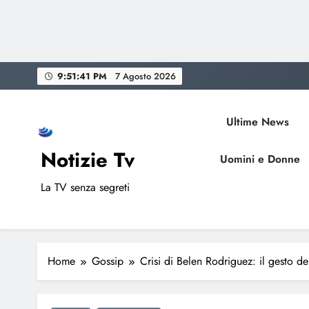
Skip
9:51:42 PM
7 Agosto 2026
to
content
Ultime News
Notizie Tv
Uomini e Donne
La TV senza segreti
Home
Gossip
Crisi di Belen Rodriguez: il gesto de