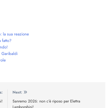
: la sua reazione
 fatto?
ando!
 Garibaldi
role
s:
Next:
i!
Sanremo 2026: non c’è riposo per Elettra
Lamborghini!