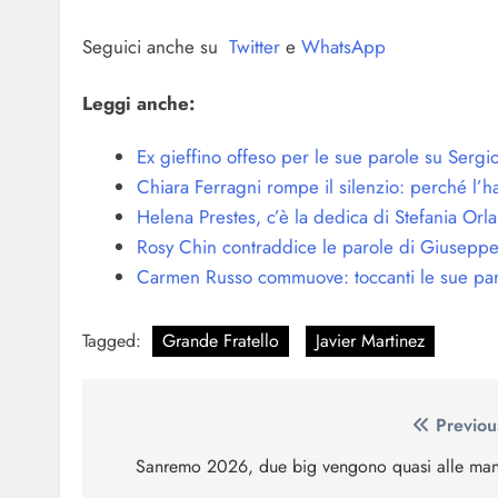
Seguici anche su
Twitter
e
WhatsApp
Leggi anche:
Ex gieffino offeso per le sue parole su Sergio
Chiara Ferragni rompe il silenzio: perché l’ha
Helena Prestes, c’è la dedica di Stefania Orl
Rosy Chin contraddice le parole di Giuseppe
Carmen Russo commuove: toccanti le sue pa
Tagged:
Grande Fratello
Javier Martinez
Navigazione
Previou
articoli
Sanremo 2026, due big vengono quasi alle man