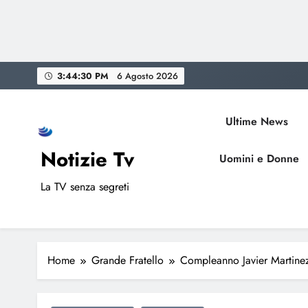
Skip
3:44:31 PM
6 Agosto 2026
to
content
Ultime News
Notizie Tv
Uomini e Donne
La TV senza segreti
Home
Grande Fratello
Compleanno Javier Martinez